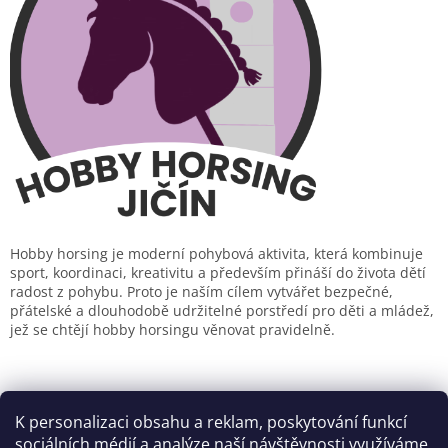
Hobby horsing je moderní pohybová aktivita, která kombinuje
sport, koordinaci, kreativitu a především přináší do života dětí
radost z pohybu. Proto je naším cílem vytvářet bezpečné,
přátelské a dlouhodobě udržitelné porstředí pro děti a mládež,
jež se chtějí hobby horsingu věnovat pravidelně.
K personalizaci obsahu a reklam, poskytování funkcí
sociálních médií a analýze naší návštěvnosti využíváme