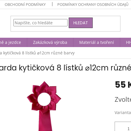
OBCHODNÍ PODMÍNKY
PODMÍNKY OCHRANY OSOBNÍCH ÚDAJŮ
HLEDAT
ně a jezdce
Zakázková výroba
Materiál a tvoření
HH
a kytičková 8 lístků ⌀12cm různé barvy
arda kytičková 8 lístků ⌀12cm různ
55 
Měrná
Zvolt
cena:
Varianta