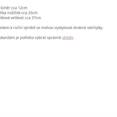
růměr cca 12cm
élka nožiček cca 25cm
elková velikost cca 37cm
edem k ruční výrobě se mohou vyskytovat drobné odchylky.
okardám je potřeba vybrat správné
středy
.