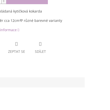
kládaná kytičková kokarda
ěr cca 12cm💜 různé barevné varianty
 informace
ZEPTAT SE
SDÍLET