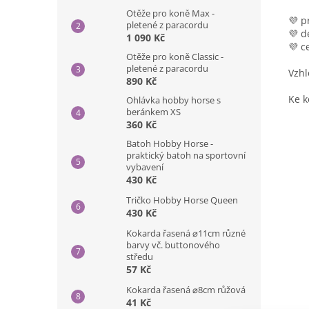
Otěže pro koně Max -
💜 p
pletené z paracordu
💜 d
1 090 Kč
💜 c
Otěže pro koně Classic -
pletené z paracordu
Vzhl
890 Kč
Ke k
Ohlávka hobby horse s
beránkem XS
360 Kč
Batoh Hobby Horse -
praktický batoh na sportovní
vybavení
430 Kč
Tričko Hobby Horse Queen
430 Kč
Kokarda řasená ⌀11cm různé
barvy vč. buttonového
středu
57 Kč
Kokarda řasená ⌀8cm růžová
41 Kč