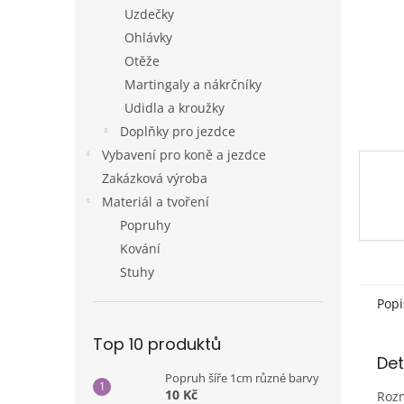
n
Uzdečky
e
Ohlávky
l
Otěže
Martingaly a nákrčníky
Udidla a kroužky
Doplňky pro jezdce
Vybavení pro koně a jezdce
Zakázková výroba
Materiál a tvoření
Popruhy
Kování
Stuhy
Popi
Top 10 produktů
Det
Popruh šíře 1cm různé barvy
10 Kč
Roz