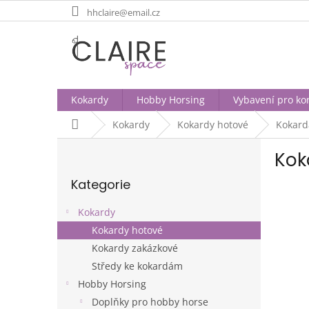
Přejít
hhclaire@email.cz
na
obsah
Kokardy
Hobby Horsing
Vybavení pro ko
Domů
Kokardy
Kokardy hotové
Kokard
P
Kok
o
Přeskočit
s
Kategorie
kategorie
t
r
Kokardy
a
Kokardy hotové
n
Kokardy zakázkové
n
í
Středy ke kokardám
p
Hobby Horsing
a
Doplňky pro hobby horse