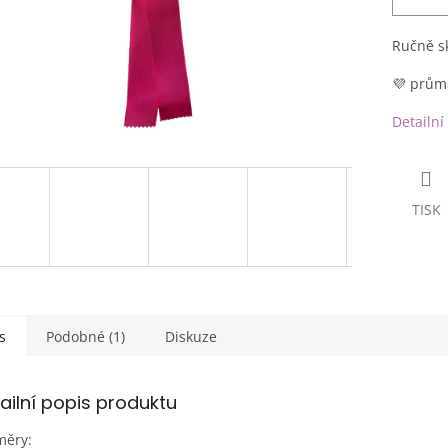
Ručně s
💜 prům
Detailní
TISK
s
Podobné (1)
Diskuze
ailní popis produktu
měry: