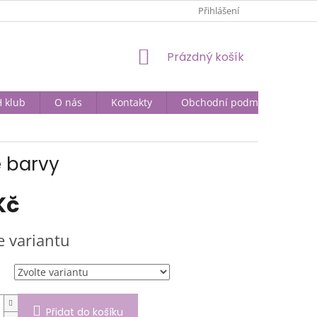
Přihlášení
NÁKUPNÍ
Prázdný košík
KOŠÍK
 klub
O nás
Kontakty
Obchodní podmínky
é barvy
Kč
e variantu
Přidat do košíku