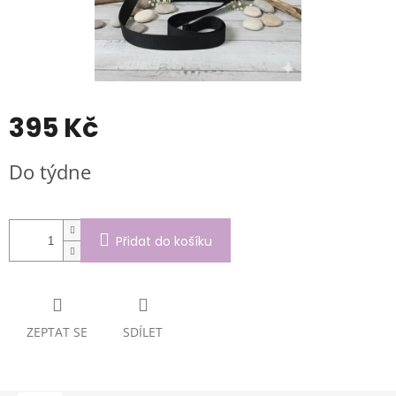
395 Kč
Měrná
Do týdne
cena:
Přidat do košíku
ZEPTAT SE
SDÍLET