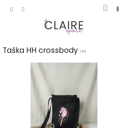
Přejít
NÁKUP
na
obsah
KOŠÍK
Taška HH crossbody
149