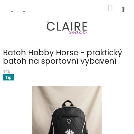
Přejít
NÁKUP
na
obsah
KOŠÍK
Batoh Hobby Horse - praktický
batoh na sportovní vybavení
146
Tip