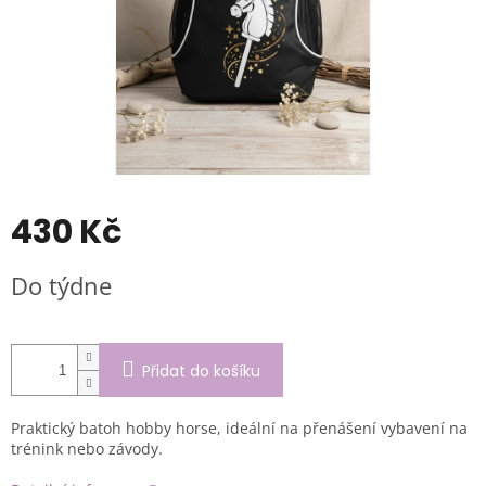
430 Kč
Měrná
Do týdne
cena:
Přidat do košíku
Praktický batoh hobby horse, ideální na přenášení vybavení na
trénink nebo závody.