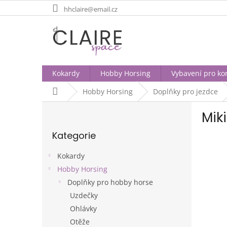
Přejít
hhclaire@email.cz
na
obsah
Kokardy
Hobby Horsing
Vybavení pro ko
Domů
Hobby Horsing
Doplňky pro jezdce
P
Mik
o
Přeskočit
s
Kategorie
kategorie
t
r
Kokardy
a
Hobby Horsing
n
Doplňky pro hobby horse
n
í
Uzdečky
p
Ohlávky
a
Otěže