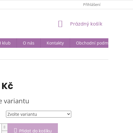
Přihlášení
NÁKUPNÍ
Prázdný košík
KOŠÍK
 klub
O nás
Kontakty
Obchodní podmínky
 Kč
e variantu
Přidat do košíku