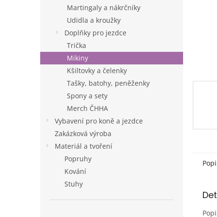
n
Martingaly a nákrčníky
e
Udidla a kroužky
l
Doplňky pro jezdce
Trička
Mikiny
Kšiltovky a čelenky
Tašky, batohy, peněženky
Spony a sety
Merch ČHHA
Vybavení pro koně a jezdce
Zakázková výroba
Materiál a tvoření
Popruhy
Popi
Kování
Stuhy
Det
Popi