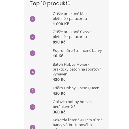
Top 10 produktů
Otěže pro koně Max -
pletené z paracordu
1 090 Kč
Otěže pro koně Classic -
pletené z paracordu
890 Kč
Popruh šíře 1cm různé barvy
10 Kč
Batoh Hobby Horse -
praktický batoh na sportovní
vybavení
430 Kč
Tričko Hobby Horse Queen
430 Kč
Ohlávka hobby horse s
beránkem XS
360 Kč
Kokarda řasená ⌀11cm různé
barvy vč. buttonového