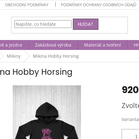
OBCHODNÍ PODMÍNKY
PODMÍNKY OCHRANY OSOBNÍCH ÚDAJŮ
HLEDAT
ně a jezdce
Zakázková výroba
Materiál a tvoření
HH
Mikiny
Mikina Hobby Horsing
ina Hobby Horsing
920
Měrná
Zvolt
cena:
Varianta