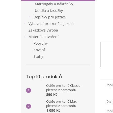
n
Martingaly a nákrčníky
e
Udidla a kroužky
l
Doplňky pro jezdce
Vybavení pro koně a jezdce
Zakázková výroba
Materiál a tvoření
Popruhy
Kování
Stuhy
Top 10 produktů
Popi
Otěže pro koně Classic -
pletené z paracordu
890 Kč
Det
Otěže pro koně Max -
pletené z paracordu
1 090 Kč
Popi