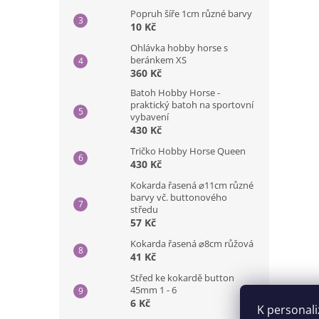
Popruh šíře 1cm různé barvy
10 Kč
Ohlávka hobby horse s
beránkem XS
360 Kč
Batoh Hobby Horse -
praktický batoh na sportovní
vybavení
430 Kč
Tričko Hobby Horse Queen
430 Kč
Kokarda řasená ⌀11cm různé
barvy vč. buttonového
středu
57 Kč
Kokarda řasená ⌀8cm růžová
41 Kč
Střed ke kokardě button
45mm 1 - 6
6 Kč
K personali