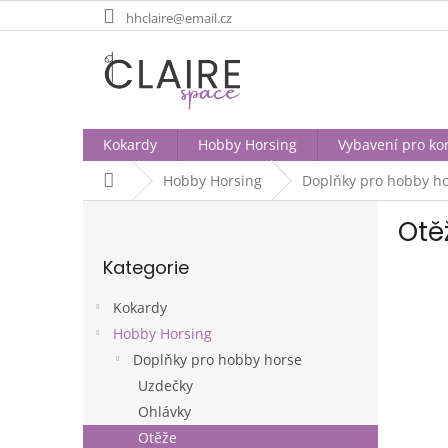
Přejít
hhclaire@email.cz
na
obsah
Kokardy
Hobby Horsing
Vybavení pro ko
Domů
Hobby Horsing
Doplňky pro hobby h
P
Otě
o
Přeskočit
s
Kategorie
kategorie
t
r
Kokardy
a
Hobby Horsing
n
Doplňky pro hobby horse
n
í
Uzdečky
p
Ohlávky
a
Otěže