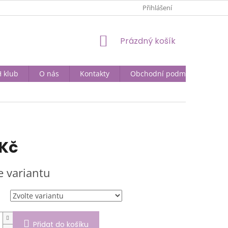
Přihlášení
NÁKUPNÍ
Prázdný košík
KOŠÍK
 klub
O nás
Kontakty
Obchodní podmínky
 Kč
e variantu
Přidat do košíku