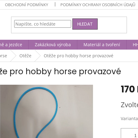
OBCHODNÍ PODMÍNKY
PODMÍNKY OCHRANY OSOBNÍCH ÚDAJŮ
HLEDAT
ně a jezdce
Zakázková výroba
Materiál a tvoření
HH
orse
Otěže
Otěže pro hobby horse provazové
že pro hobby horse provazové
170
Měrná
Zvolt
cena:
Varianta