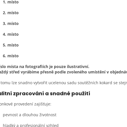
1. místo
2. místo
3. místo
4. místo
5. místo
6. místo
íslo místa na fotografiích je pouze ilustrativní.
aždý střed vyrábíme přesně podle zvoleného umístění v objedná
 tomu lze snadno vytvořit ucelenou sadu soutěžních kokard se stej
litní zpracování a snadné použití
onkové provedení zajišťuje:
pevnost a dlouhou životnost
hladký a profesionální vzhled