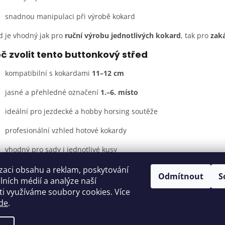
snadnou manipulaci při výrobě kokard
d je vhodný jak pro
ruční výrobu jednotlivých kokard
, tak pro
zak
č zvolit tento buttonkový střed
kompatibilní s kokardami
11–12 cm
jasné a přehledné označení
1.–6. místo
ideální pro jezdecké a hobby horsing soutěže
profesionální vzhled hotové kokardy
vhodný pro sady i jednotlivé kusy
onkový střed s označením umístění je praktickým a estetickým řeše
zaci obsahu a reklam, poskytování
Odmítnout
S
ledně ocenit výsledky.
álních médií a analýze naší
i využíváme soubory cookies. Více
de
.