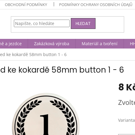
OBCHODNÍ PODMÍNKY
PODMÍNKY OCHRANY OSOBNÍCH ÚDAJŮ
HLEDAT
ně a jezdce
Zakázková výroba
Materiál a tvoření
HH
řed ke kokardě 58mm button 1 - 6
ed ke kokardě 58mm button 1 - 6
8 K
Měrná
Zvolt
cena:
Varianta