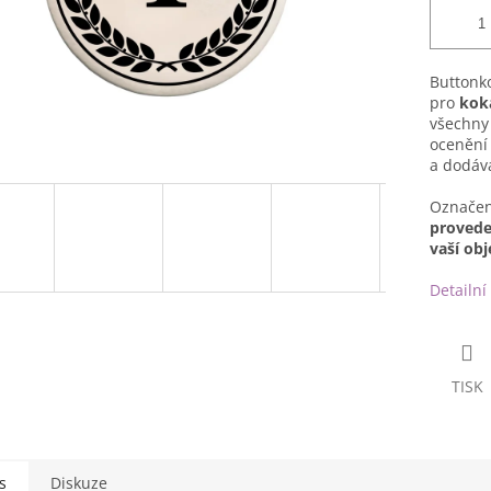
Buttonk
pro
kok
všechny 
ocenění 
a dodává
Označení
provede
vaší ob
Detailní
TISK
s
Diskuze