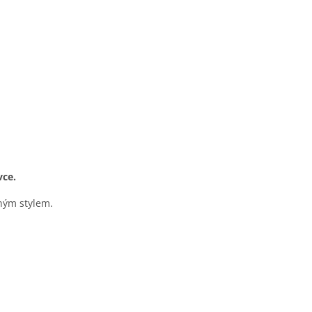
vce.
ným stylem.