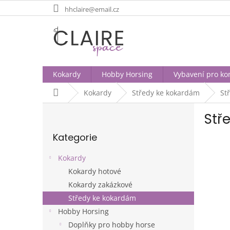
Přejít
hhclaire@email.cz
na
obsah
Kokardy
Hobby Horsing
Vybavení pro ko
Domů
Kokardy
Středy ke kokardám
St
P
Stř
o
Přeskočit
s
Kategorie
kategorie
t
r
Kokardy
a
Kokardy hotové
n
Kokardy zakázkové
n
í
Středy ke kokardám
p
Hobby Horsing
a
Doplňky pro hobby horse