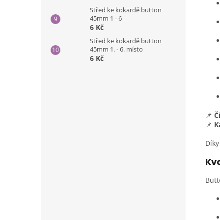
Střed ke kokardě button
45mm 1 - 6
6 Kč
Střed ke kokardě button
45mm 1. - 6. místo
6 Kč
📌
Č
📌
K
Díky
Kva
Butt