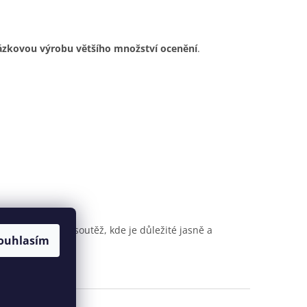
ázkovou výrobu většího množství ocenění
.
ním pro každou soutěž, kde je důležité jasně a
ouhlasím