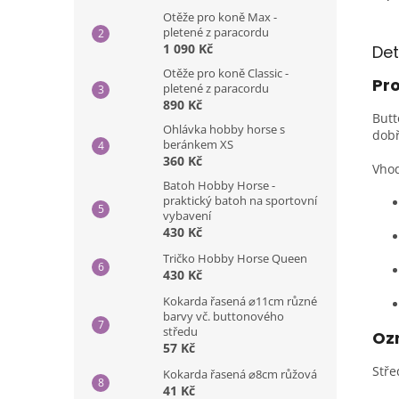
Otěže pro koně Max -
pletené z paracordu
1 090 Kč
Det
Otěže pro koně Classic -
Pro
pletené z paracordu
890 Kč
Butt
Ohlávka hobby horse s
dobř
beránkem XS
360 Kč
Vhod
Batoh Hobby Horse -
praktický batoh na sportovní
vybavení
430 Kč
Tričko Hobby Horse Queen
430 Kč
Kokarda řasená ⌀11cm různé
barvy vč. buttonového
středu
Ozn
57 Kč
Stře
Kokarda řasená ⌀8cm růžová
41 Kč