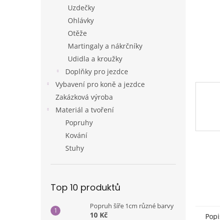
n
Uzdečky
e
Ohlávky
l
Otěže
Martingaly a nákrčníky
Udidla a kroužky
Doplňky pro jezdce
Vybavení pro koně a jezdce
Zakázková výroba
Materiál a tvoření
Popruhy
Kování
Stuhy
Top 10 produktů
Popruh šíře 1cm různé barvy
10 Kč
Popi