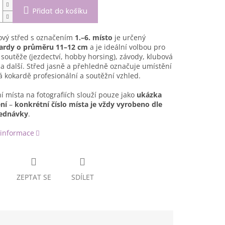
Přidat do košíku
ový střed s označením
1.–6. místo
je určený
ardy o průměru 11–12 cm
a je ideální volbou pro
soutěže (jezdectví, hobby horsing), závody, klubová
a další. Střed jasně a přehledně označuje umístění
 kokardě profesionální a soutěžní vzhled.
 místa na fotografiích slouží pouze jako
ukázka
ní
–
konkrétní číslo místa je vždy vyrobeno dle
jednávky
.
 informace
ZEPTAT SE
SDÍLET