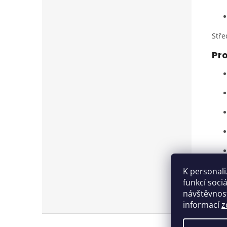
Stře
Pro
Butt
K personali
přeh
funkcí soci
návštěvnost
informací
z
Z