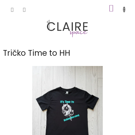
Přejít
NÁKUP
na
obsah
KOŠÍK
Tričko Time to HH