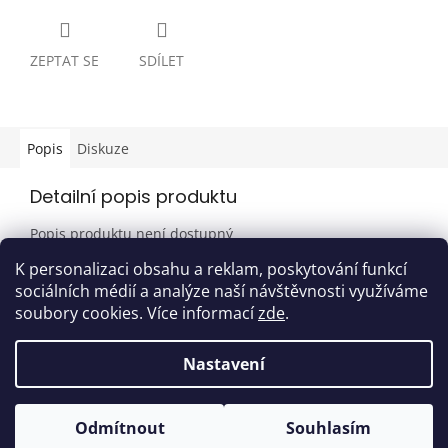
ZEPTAT SE
SDÍLET
Popis
Diskuze
Detailní popis produktu
Popis produktu není dostupný
K personalizaci obsahu a reklam, poskytování funkcí
sociálních médií a analýze naší návštěvnosti využíváme
Z
soubory cookies. Více informací
zde
.
á
Vytvořil Shoptet
p
Nastavení
a
t
Copyright 2026
CLAIRE space
. Všechna práva vyhrazena.
í
Odmítnout
Souhlasím
Upravit nastavení cookies