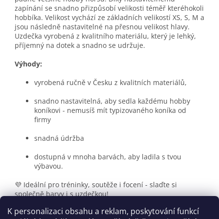
zapínání se snadno přizpůsobí velikosti téměř kteréhokoli
hobbíka. Velikost vychází ze základních velikostí XS, S, M a
jsou následně nastavitelné na přesnou velikost hlavy.
Uzdečka vyrobená z kvalitního materiálu, který je lehký,
příjemný na dotek a snadno se udržuje.
Výhody:
vyrobená ručně v Česku z kvalitních materiálů,
snadno nastavitelná, aby sedla každému hobby
koníkovi - nemusíš mít typizovaného koníka od
firmy
snadná údržba
dostupná v mnoha barvách, aby ladila s tvou
výbavou.
💜 Ideální pro tréninky, soutěže i focení - slaďte si
společně barvy i s uzdečkou!
K personalizaci obsahu a reklam, poskytování funkcí