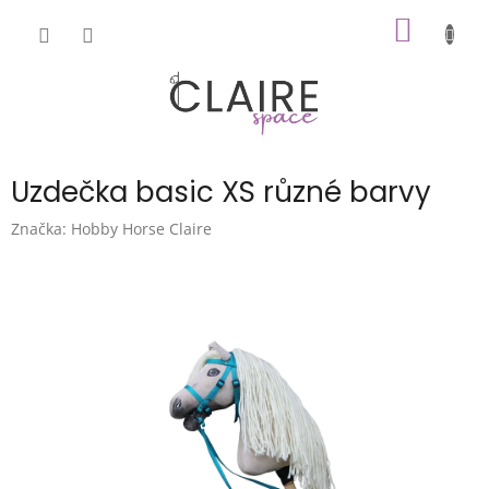
Přejít
NÁKUP
na
obsah
KOŠÍK
Uzdečka basic XS různé barvy
Značka:
Hobby Horse Claire