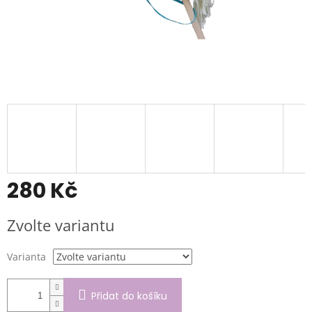
280 Kč
Měrná
Zvolte variantu
cena:
Varianta
Přidat do košíku